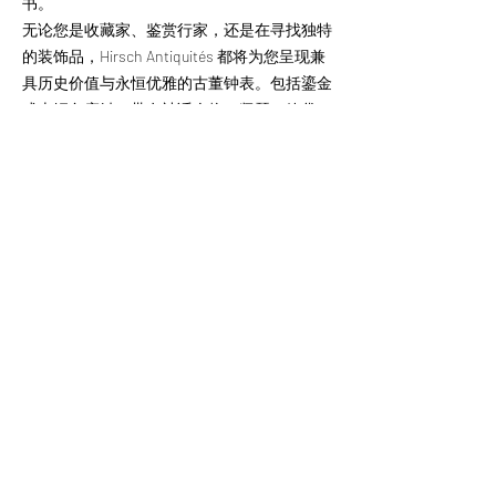
书。
无论您是收藏家、鉴赏行家，还是在寻找独特
的装饰品，Hirsch Antiquités 都将为您呈现兼
具历史价值与永恒优雅的古董钟表。包括鎏金
或古铜色座钟、带有神话人物、竖琴、箭袋、
狮子或古典花瓶装饰的新古典风格座钟，以及
带有精致雕刻的石柱钟表等典藏珍品。
走进我们的巴黎古董画廊，沉浸在传统制钟艺
术的魅力之中，亲眼欣赏这些珍贵而高雅的时
光艺术品。
關注我們的新聞
發送