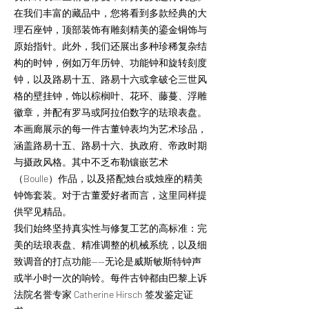
在我们丰富的藏品中，您将看到多款经典的大
理石座钟，顶部装饰有雕刻精美的鎏金铜饰与
原始指针。此外，我们还展出多种珍稀复杂结
构的时钟，例如万年历钟、功能钟和旋转刻度
钟，以及路易十五、路易十六或拿破仑三世风
格的壁挂钟，饰以棕榈叶、花环、藤蔓、浮雕
徽章，并配有罗马或阿拉伯数字的珐琅表盘。
本画廊展示的每一件古董钟表均为艺术珍品，
涵盖路易十五、路易十六、执政府、帝政时期
与摄政风格。其中不乏布勒镶嵌艺术
（Boulle）作品，以及搭配烛台或烛座的精美
钟饰套装。对于古董爱好者而言，这里同样提
供罕见精品。
我们始终坚持真实性与修复工艺的高标准：完
美的珐琅表盘、精准调整的机械系统，以及细
致调音的打点功能——无论是威斯敏斯特钟声
或半小时一次的响铃。每件古钟都由巴黎上诉
法院名誉专家 Catherine Hirsch 签发鉴定证